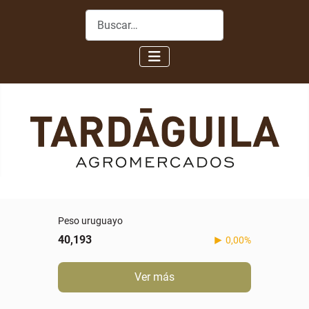
Buscar
Peso uruguayo
40,193
0,00%
Ver más