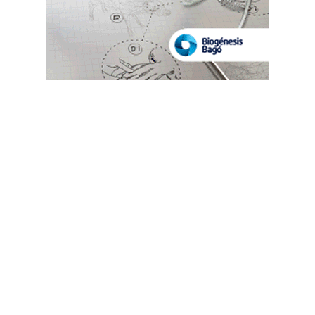
Suscribete a nuestro Newsletter
Destacado semanal
Las más leídas
Baethgen sobre El Niño: "Hay
que ir moviendo perillas, no
prendiendo y apagando"