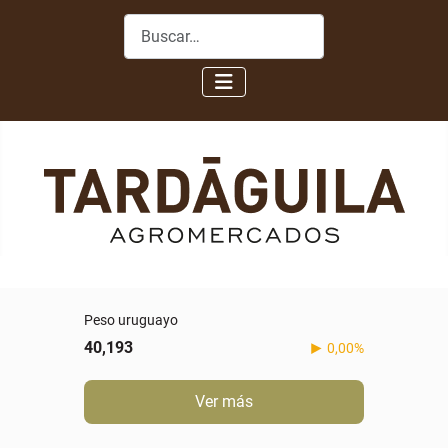
Buscar
Peso uruguayo
40,193
0,00%
Ver más