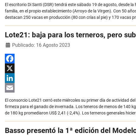
Email
El escritorio Di Santi (DSR) tendrá este sábado 19 de agosto, desde la 
familia, en el propio establecimiento (Arroyo de la Virgen). Con 50 añ
destacan 250 vacas en producción (80 con crías al pie) y 170 vacas p
Lote21: baja para los terneros, pero su
Detalles
Publicado: 16 Agosto 2023
Facebook
X
LinkedIn
Email
El consorcio Lote21 cerró este miércoles su primer día de actividad de
firmeza para el ganado de invernada. Los teneros de menos de 140 kg 
de 180 kg promediaron US$ 2,41 (-2,4%). Los terneros generales hicie
Basso presentó la 1ª edición del Model