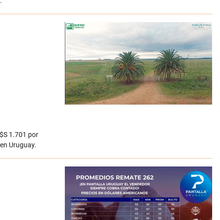
.
U$S 1.701 por
 en Uruguay.