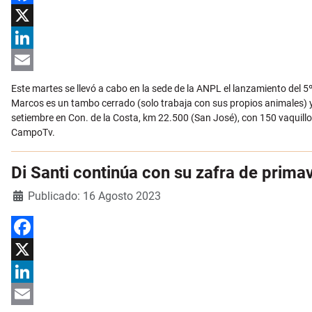
Facebook
X
LinkedIn
Email
Este martes se llevó a cabo en la sede de la ANPL el lanzamiento del 5º
Marcos es un tambo cerrado (solo trabaja con sus propios animales) y 
setiembre en Con. de la Costa, km 22.500 (San José), con 150 vaquill
CampoTv.
Di Santi continúa con su zafra de primav
Detalles
Publicado: 16 Agosto 2023
Facebook
X
LinkedIn