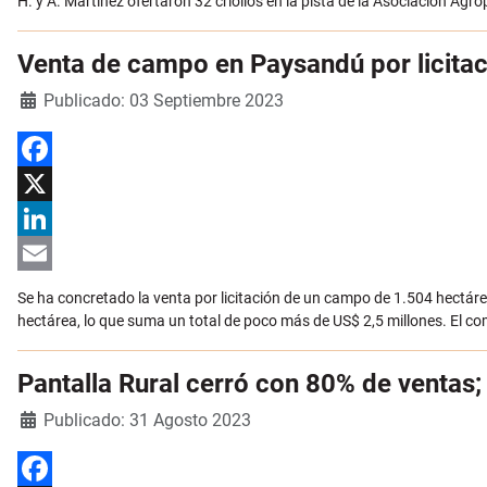
H. y A. Martínez ofertaron 32 criollos en la pista de la Asociación Agr
Venta de campo en Paysandú por licita
Detalles
Publicado: 03 Septiembre 2023
Facebook
X
LinkedIn
Email
Se ha concretado la venta por licitación de un campo de 1.504 hectá
hectárea, lo que suma un total de poco más de US$ 2,5 millones. El c
Pantalla Rural cerró con 80% de ventas; 
Detalles
Publicado: 31 Agosto 2023