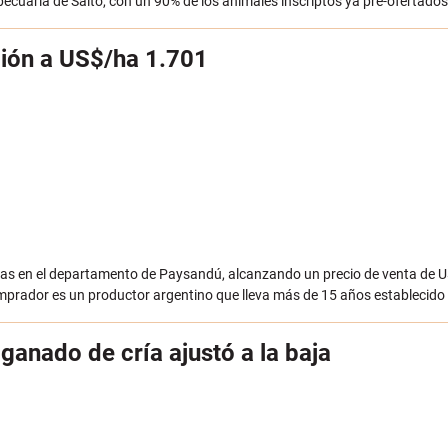
opecuaria de Salto, con un 90% de los animales inscriptos ya pre-ofertados
ción a US$/ha 1.701
reas en el departamento de Paysandú, alcanzando un precio de venta de 
omprador es un productor argentino que lleva más de 15 años establecido
ganado de cría ajustó a la baja