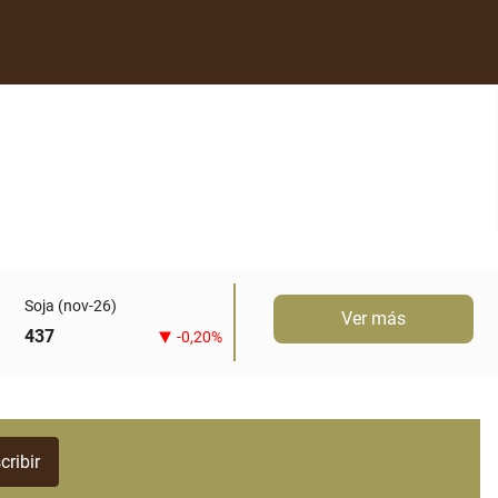
Soja (nov-26)
Ver más
437
-0,20%