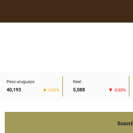
Peso uruguayo
Real
40,193
5,088
0,00%
-0,60%
Suscri