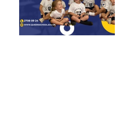
Suscribete a nuestro Newsletter
Destacado semanal
Las más leídas
Baethgen sobre El Niño: "Hay
que ir moviendo perillas, no