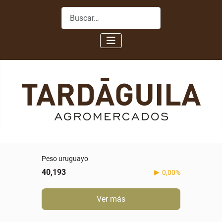
Buscar
Real
5,088
-0,60%
Ver más