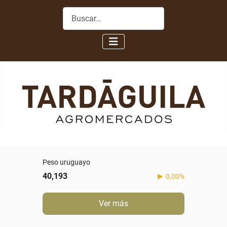
Buscar
Real
5,088
-0,60%
Ver más