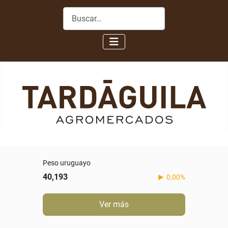
Buscar
Peso uruguayo
40,193
0,00%
Ver más