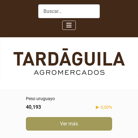
Buscar
Peso uruguayo
40,193
0,00%
Ver más