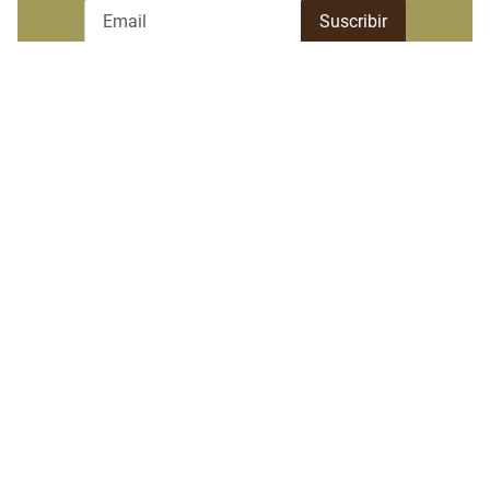
Destacado semanal
Las más leídas
Baethgen sobre El Niño: "Hay
que ir moviendo perillas, no
prendiendo y apagando"
Accionista de Sirsil cierra
acuerdo de faena a façon
con Concepción
Novillo y cordero en máximo
histórico
Frigorífico Tacuarembó