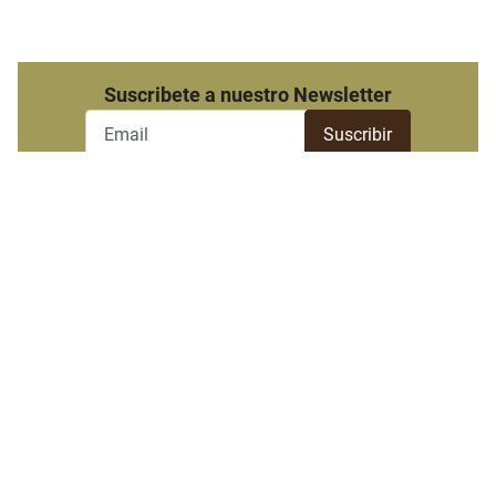
Suscribete a nuestro Newsletter
Destacado semanal
Las más leídas
Baethgen sobre El Niño: "Hay
que ir moviendo perillas, no
prendiendo y apagando"
Accionista de Sirsil cierra
acuerdo de faena a façon
con Concepción