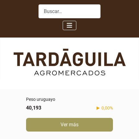
Buscar
Peso uruguayo
40,193
0,00%
Ver más