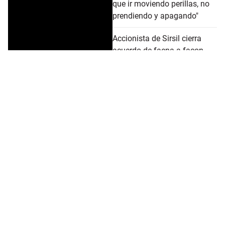
que ir moviendo perillas, no
prendiendo y apagando"
Accionista de Sirsil cierra
acuerdo de faena a façon
con Concepción
Novillo y cordero en máximo
histórico
El exceso de leche pasa
factura: Claldy pagará precio
diferenciado en primavera
Frigorífico Tacuarembó
quedó suspendido para
exportar carne a China por
presencia de imidocarb