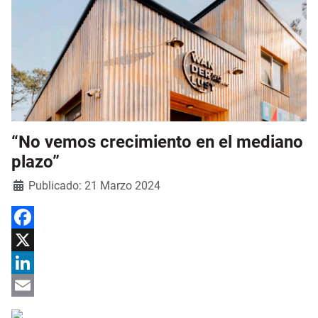
“No vemos crecimiento en el mediano
plazo”
Detalles
Publicado: 21 Marzo 2024
Facebook
X
LinkedIn
Email