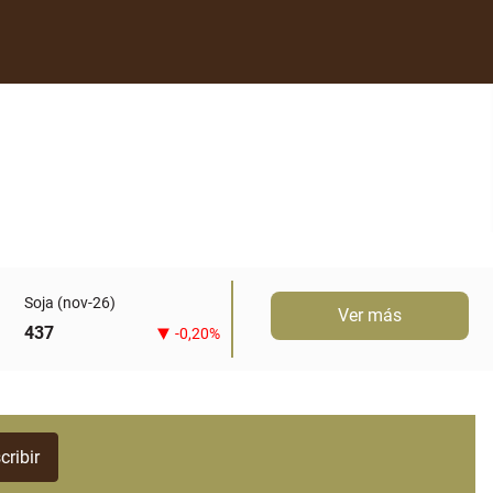
Soja (nov-26)
Ver más
437
-0,20%