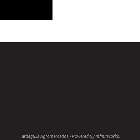
Tardáguila Agromercados -
Powered By InfinitWorks.