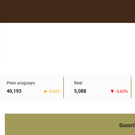
Peso uruguayo
Real
40,193
5,088
0,00%
-0,60%
Suscri