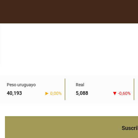
Peso uruguayo
Real
40,193
5,088
0,00%
-0,60%
Suscri