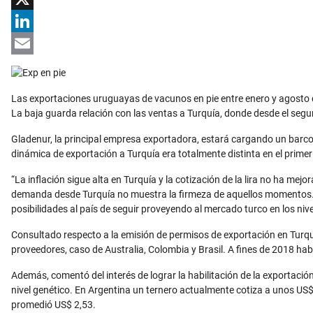
X
LinkedIn
Email
Las exportaciones uruguayas de vacunos en pie entre enero y agosto 
La baja guarda relación con las ventas a Turquía, donde desde el seg
Gladenur, la principal empresa exportadora, estará cargando un barco
dinámica de exportación a Turquía era totalmente distinta en el pri
“La inflación sigue alta en Turquía y la cotización de la lira no ha m
demanda desde Turquía no muestra la firmeza de aquellos momentos. A
posibilidades al país de seguir proveyendo al mercado turco en los nive
Consultado respecto a la emisión de permisos de exportación en Turqu
proveedores, caso de Australia, Colombia y Brasil. A fines de 2018 ha
Además, comentó del interés de lograr la habilitación de la exportació
nivel genético. En Argentina un ternero actualmente cotiza a unos US$ 
promedió US$ 2,53.