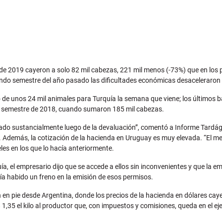
de 2019 cayeron a solo 82 mil cabezas, 221 mil menos (-73%) que en los
undo semestre del año pasado las dificultades económicas desaceleraron 
 de unos 24 mil animales para Turquía la semana que viene; los últimos b
mer semestre de 2018, cuando sumaron 185 mil cabezas.
ejorado sustancialmente luego de la devaluación”, comentó a Informe Tard
demás, la cotización de la hacienda en Uruguay es muy elevada. “El mer
les en los que lo hacía anteriormente.
ía, el empresario dijo que se accede a ellos sin inconvenientes y que la
bía habido un freno en la emisión de esos permisos.
n en pie desde Argentina, donde los precios de la hacienda en dólares cay
1,35 el kilo al productor que, con impuestos y comisiones, queda en el ej