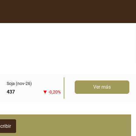
Soja (nov-26)
Ver más
437
-0,20%