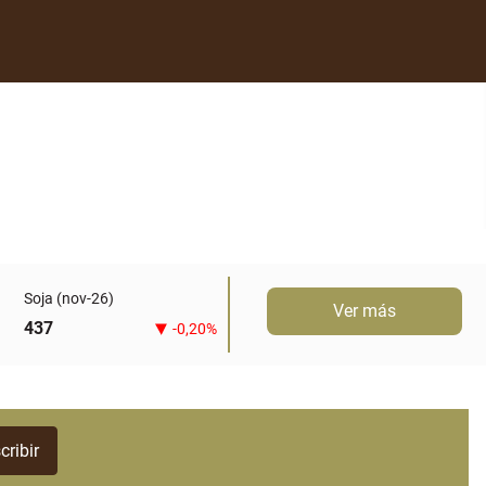
Soja (nov-26)
Ver más
437
-0,20%