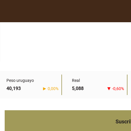
Peso uruguayo
Real
40,193
5,088
0,00%
-0,60%
Suscri