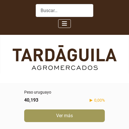
Buscar
Peso uruguayo
40,193
0,00%
Ver más