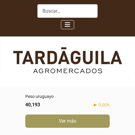
Buscar
Peso uruguayo
40,193
0,00%
Ver más