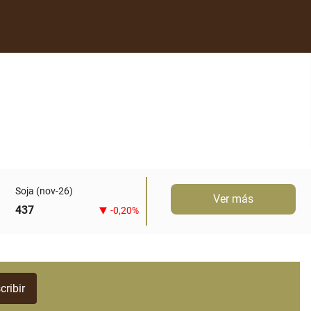
Soja (nov-26)
Ver más
437
-0,20%