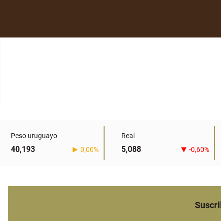
Peso uruguayo
Real
40,193
5,088
0,00%
-0,60%
Suscri