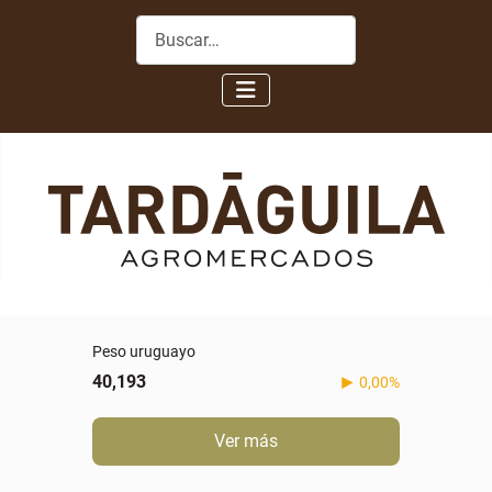
Buscar
Peso uruguayo
40,193
0,00%
Ver más