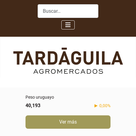
Buscar
Peso uruguayo
40,193
0,00%
Ver más