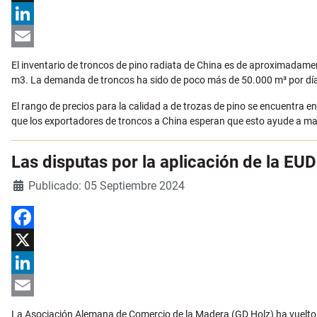
X
LinkedIn
Email
El inventario de troncos de pino radiata de China es de aproximadame
m3. La demanda de troncos ha sido de poco más de 50.000 m³ por día
El rango de precios para la calidad a de trozas de pino se encuentra en 
que los exportadores de troncos a China esperan que esto ayude a man
Las disputas por la aplicación de la EU
Detalles
Publicado: 05 Septiembre 2024
Facebook
X
LinkedIn
Email
La Asociación Alemana de Comercio de la Madera (GD Holz) ha vuelto 