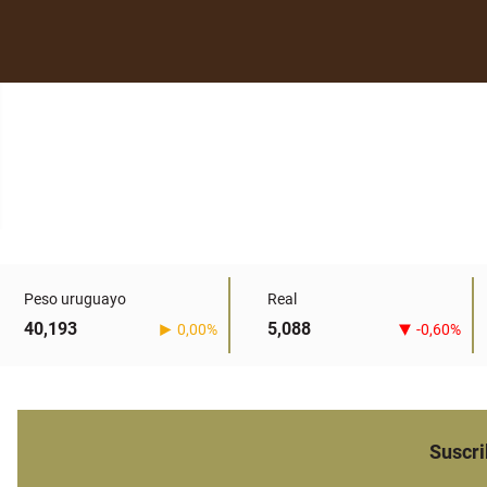
Peso uruguayo
Real
40,193
5,088
0,00%
-0,60%
Suscri