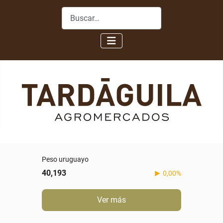
Buscar
Peso uruguayo
40,193
0,00%
Ver más