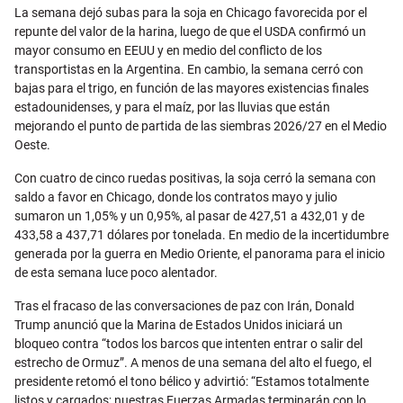
Email
La semana dejó subas para la soja en Chicago favorecida por el
repunte del valor de la harina, luego de que el USDA confirmó un
mayor consumo en EEUU y en medio del conflicto de los
transportistas en la Argentina. En cambio, la semana cerró con
bajas para el trigo, en función de las mayores existencias finales
estadounidenses, y para el maíz, por las lluvias que están
mejorando el punto de partida de las siembras 2026/27 en el Medio
Oeste.
Con cuatro de cinco ruedas positivas, la soja cerró la semana con
saldo a favor en Chicago, donde los contratos mayo y julio
sumaron un 1,05% y un 0,95%, al pasar de 427,51 a 432,01 y de
433,58 a 437,71 dólares por tonelada. En medio de la incertidumbre
generada por la guerra en Medio Oriente, el panorama para el inicio
de esta semana luce poco alentador.
Tras el fracaso de las conversaciones de paz con Irán, Donald
Trump anunció que la Marina de Estados Unidos iniciará un
bloqueo contra “todos los barcos que intenten entrar o salir del
estrecho de Ormuz”. A menos de una semana del alto el fuego, el
presidente retomó el tono bélico y advirtió: “Estamos totalmente
listos y cargados; nuestras Fuerzas Armadas terminarán con lo