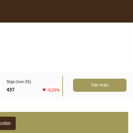
Soja (nov-26)
Ver más
437
-0,20%