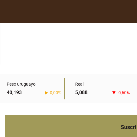
Peso uruguayo
Real
40,193
5,088
0,00%
-0,60%
Suscri