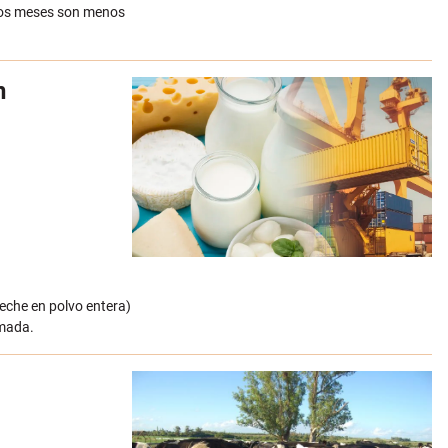
imos meses son menos
n
leche en polvo entera)
emada.