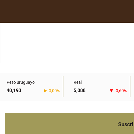
Peso uruguayo
Real
40,193
5,088
0,00%
-0,60%
Suscri