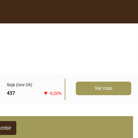
Soja (nov-26)
Ver más
437
-0,20%