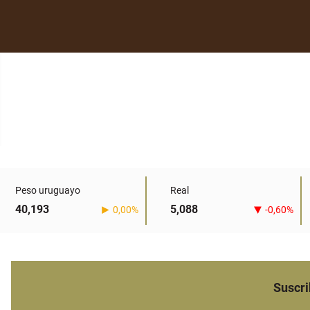
Peso uruguayo
Real
40,193
5,088
0,00%
-0,60%
Suscri