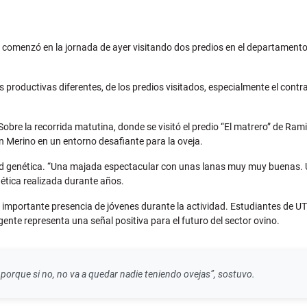
 comenzó en la jornada de ayer visitando dos predios en el departamento 
 productivas diferentes, de los predios visitados, especialmente el cont
Sobre la recorrida matutina, donde se visitó el predio “El matrero” de Ram
n Merino en un entorno desafiante para la oveja.
dad genética. “Una majada espectacular con unas lanas muy muy buenas. U
ética realizada durante años.
a importante presencia de jóvenes durante la actividad. Estudiantes de UT
igente representa una señal positiva para el futuro del sector ovino.
 porque si no, no va a quedar nadie teniendo ovejas”, sostuvo.