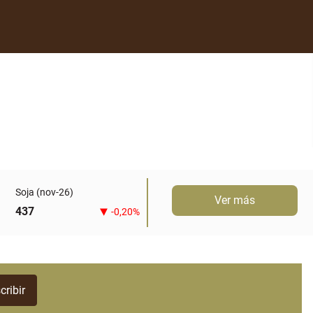
Soja (nov-26)
Ver más
437
-0,20%