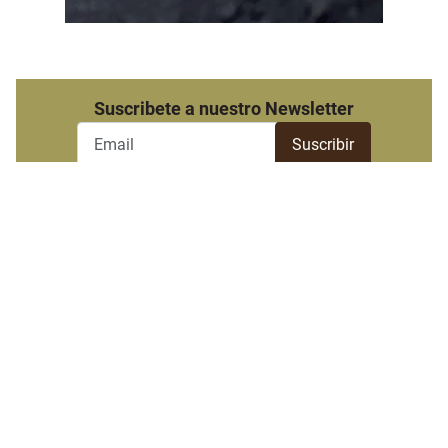
Suscribete a nuestro Newsletter
Destacado semanal
Las más leídas
Baethgen sobre El Niño: "Hay
que ir moviendo perillas, no
prendiendo y apagando"
Frigorífico Tacuarembó
quedó suspendido para
exportar carne a China por