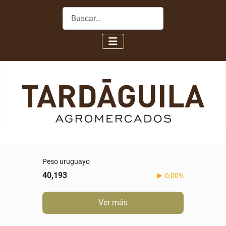
Buscar
Real
5,088
-0,60%
Ver más